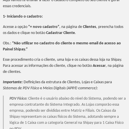
Aqui vamos te ensinar a fazer o cadastro completo do seu cliente e gerar
essas credenciais.
1- Iniciando o cadastro:
Acesse a opção
”+ novo cadastro”
, na página de
Clientes
, preencha todos
os dados e clique no botão
Cadastrar Cliente
.
Obs.:
“Não utilizar no cadastro do cliente o mesmo email de acesso ao
Painel Shipay.”
Esse procedimento cria o cliente, uma loja e os caixas dessa loja na Shipay.
Para acessar as informações do cliente, clique no botão
Acessar
, na página
de clientes.
Importante:
Definições da estrutura de Clientes, Lojas e Caixas para
Sistemas de PDV Físico
e
Meios Digitais (APP/E-commerce)
:
PDV Físico:
Cliente é o usuário abaixo do nível do Sistema, podendo ser a
empresa contratante do Sistema Integrado. As Lojas comporão essa
empresa, podendo ser divididas entre Matriz e Filiais. Os Caixas da
Shipay representam os caixas físicos do Sistema, adotando sempre a
lógica de 1 Caixa com a categoria General na Shipay para 1 Caixa Físico
no PDV.